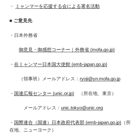
・
ミャンマーを応援する会による署名活動
■
ご意見先
・日本外務省
御意見・御感想コーナー｜外務省 (mofa.go.jp)
・
在ミャンマー日本国大使館 (emb-japan.go.jp)
（領事班）メールアドレス：
ryoji@yn.mofa.go.jp
・
国連広報センター (unic.or.jp)
（所在地、東京）
メールアドレス：
unic.tokyo@unic.org
・
国際連合（国連）日本政府代表部 (emb-japan.go.jp)
（所
在地、ニューヨーク）