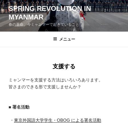
コ
SPRING REVOLUTION IN
ン
MYANMAR
テ
ン
春の革命、今ミャンマーで起きていること
ツ
へ
メニュー
ス
キ
ッ
プ
支援する
ミャンマーを支援する方法はいろいろあります。
皆さまのできる形で支援しませんか？
■
署名活動
・
東京外国語大学学生・OBOG による署名活動