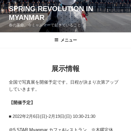
コ
SPRING REVOLUTION IN
ン
MYANMAR
テ
ン
春の革命、今ミャンマーで起きていること
ツ
へ
メニュー
ス
キ
ッ
プ
展示情報
全国で写真展を開催予定です。日程が決まり次第アップ
していきます。
【開催予定】
■ 2022年2月6日(日)‐2月19日(日) 10:30-21:30
＠
5 STAR Myanmar カフェ&レストラン
※木曜定休